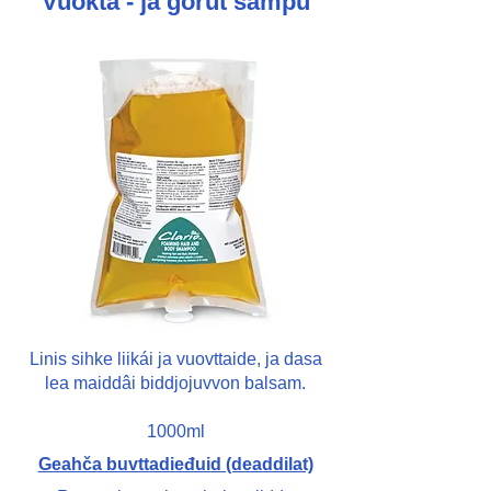
Vuokta - ja gorut šámpu
Linis sihke liikái ja vuovttaide, ja dasa
lea maiddâi biddjojuvvon balsam.
1000ml
Geahča buvttadieđuid (deaddilat)