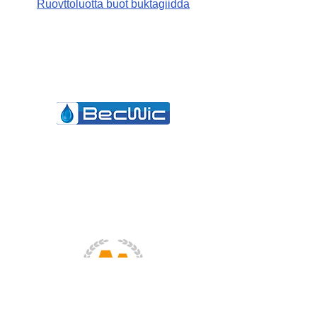
Ruovttoluotta buot buktagiidda
Becwic Hygiene AS
Rypelia 27, 9403 Harstad
NORWAY
post@becwic.com
(+47) 400 52 145