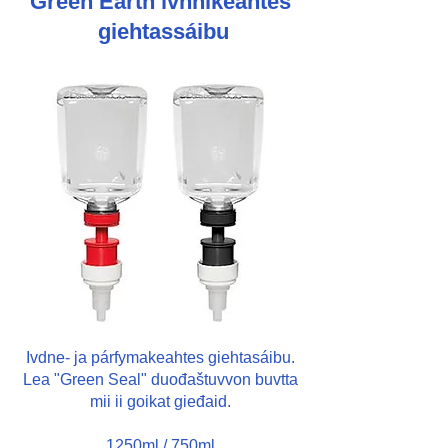
Green Earth ivnnikeahtes
giehtassáibu
Ivdne- ja párfymakeahtes giehtasáibu.
Lea "Green Seal" duođaštuvvon buvtta
mii ii goikat gieđaid.
1250ml / 750ml