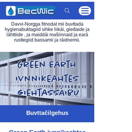
Davvi-Norgga fitnodat mii buvttada
hygienabuktagiid sihke liikái, gieđaide ja
láhttiide , ja maiddái mašiinnaid ja eará
rusttegiid bassamii ja ráidnemii.
Green Earth
ivnnikeahtes
giehtassáibu
Buvttačilgehus