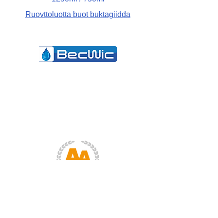
Ruovttoluotta buot buktagiidda
Becwic Hygiene AS
Rypelia 27, 9403 Harstad
NORWAY
post@becwic.com
(+47) 400 52 145
Ronny Becker
Beaivválašjođiheaddji