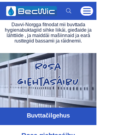
Davvi-Norgga fitnodat mii buvttada
hygienabuktagiid sihke liikái, gieđaide ja
láhttiide , ja maiddái mašiinnaid ja eará
rusttegiid bassamii ja ráidnemii.
Rosa
giehtasáibu
Buvttačilgehus