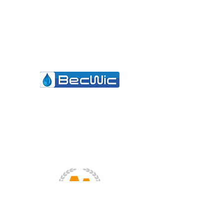
Becwic Hygiene AS
Rypelia 27, 9403 Harstad
NORWAY
post@becwic.com
(+47) 400 52 145