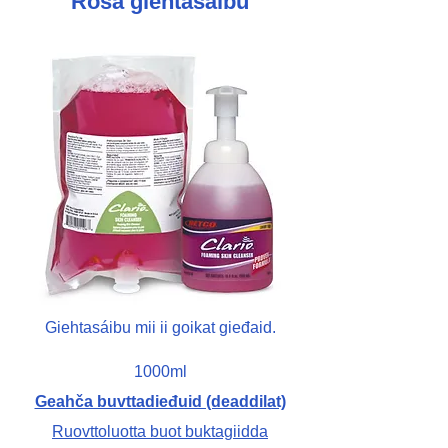
Rosa giehtasáibu
Giehtasáibu mii ii goikat gieđaid.
1000ml
Geahča buvttadieđuid (deaddilat)
Ruovttoluotta buot buktagiidda