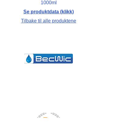
1000ml
Se produktdata (klikk)
Tilbake til alle produktene
Becwic Hygiene AS
Rypelia 27, 9403 Harstad
NORWAY
post@becwic.com
(+47) 400 52 145